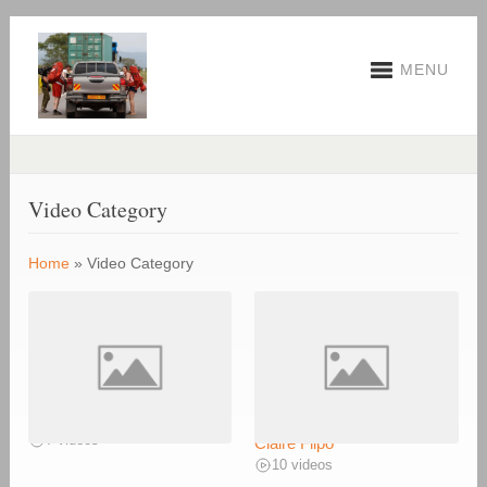
MENU
Video Category
Home
»
Video Category
Extraits des épisodes
Interviews de Christophe et
7 videos
Claire Flipo
10 videos