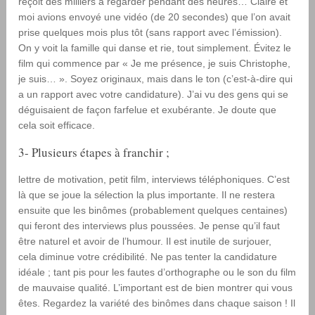
reçoit des milliers à regarder pendant des heures… Claire et
moi avions envoyé une vidéo (de 20 secondes) que l’on avait
prise quelques mois plus tôt (sans rapport avec l’émission).
On y voit la famille qui danse et rie, tout simplement. Évitez le
film qui commence par « Je me présence, je suis Christophe,
je suis… ». Soyez originaux, mais dans le ton (c’est-à-dire qui
a un rapport avec votre candidature). J’ai vu des gens qui se
déguisaient de façon farfelue et exubérante. Je doute que
cela soit efficace.
3- Plusieurs étapes à franchir ;
lettre de motivation, petit film, interviews téléphoniques. C’est
là que se joue la sélection la plus importante. Il ne restera
ensuite que les binômes (probablement quelques centaines)
qui feront des interviews plus poussées. Je pense qu’il faut
être naturel et avoir de l’humour. Il est inutile de surjouer,
cela diminue votre crédibilité. Ne pas tenter la candidature
idéale ; tant pis pour les fautes d’orthographe ou le son du film
de mauvaise qualité. L’important est de bien montrer qui vous
êtes. Regardez la variété des binômes dans chaque saison ! Il