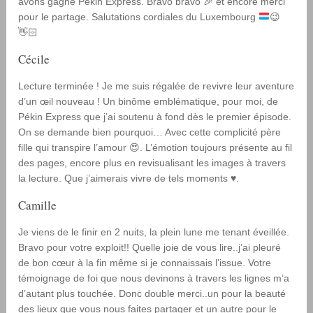
avons gagné Pékin Express. Bravo bravo
🎉
et encore merci
pour le partage. Salutations cordiales du Luxembourg
😉
👋🏻
Cécile
Lecture terminée ! Je me suis régalée de revivre leur aventure
d’un œil nouveau ! Un binôme emblématique, pour moi, de
Pékin Express que j’ai soutenu à fond dès le premier épisode.
On se demande bien pourquoi… Avec cette complicité père
fille qui transpire l’amour 😍. L’émotion toujours présente au fil
des pages, encore plus en revisualisant les images à travers
la lecture. Que j’aimerais vivre de tels moments ♥️.
Camille
Je viens de le finir en 2 nuits, la plein lune me tenant éveillée.
Bravo pour votre exploit!! Quelle joie de vous lire..j’ai pleuré
de bon cœur à la fin même si je connaissais l’issue. Votre
témoignage de foi que nous devinons à travers les lignes m’a
d’autant plus touchée. Donc double merci..un pour la beauté
des lieux que vous nous faites partager et un autre pour le